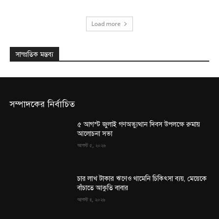
Load more
সাম্প্রতিক মন্তব্য
সম্পাদকের নির্বাচিত
৫ আগস্ট জুলাই গণঅভ্যুত্থান দিবস উপলক্ষে রুমায়
আলোচনা সভা
আগস্ট ৫, ২০২৬
চার লাখ টাকার ঋণেও থামেনি চিকিৎসা ব্যয়, মেয়েকে
বাঁচাতে আকুতি বাবার
আগস্ট ৪, ২০২৬