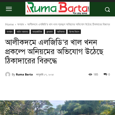
Home
অপরাধ
আলীকদমে এলজিডি'র খাল খনন প্রকল্পে অনিয়মের অভিযোগ উঠেছে ঠিকাদারের বিরুদ্ধে
অপরাধ
আইন আদালত
আন্তর্জাতিক
বান্দরবান
আলিকদম
বিশেষ বিভাগ
আলীকদমে এলজিডি’র খাল খনন
প্রকল্পে অনিয়মের অভিযোগ উঠেছে
ঠিকাদারের বিরুদ্ধে
By
Ruma Barta
জানুয়ারি ১৭, ২০২৫
185
0