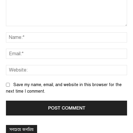
Comment:
Na
Ema
We
Save my name, email, and website in this browser for the
next time I comment.
সবচেয়ে জনপ্রিয়