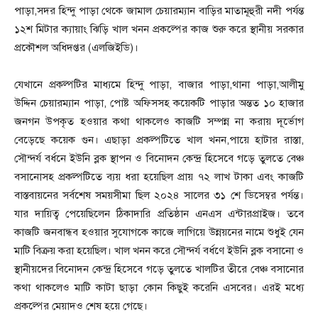
পাড়া,সদর হিন্দু পাড়া থেকে জামাল চেয়ারম্যান বাড়ির মাতামূহুরী নদী পর্যন্ত
১২শ মিটার ক্যায়াং ঝিড়ি খাল খনন প্রকল্পের কাজ শুরু করে স্থানীয় সরকার
প্রকৌশল অধিদপ্তর (এলজিইডি)।
যেখানে প্রকল্পটির মাধ্যমে হিন্দু পাড়া, বাজার পাড়া,থানা পাড়া,আলীমু
উদ্দিন চেয়ারম্যান পাড়া, পোষ্ট অফিসসহ কয়েকটি পাড়ার অন্তত ১০ হাজার
জনগন উপকৃত হওয়ার কথা থাকলেও কাজটি সম্পন্ন না করায় দূর্ভোগ
বেড়েছে কয়েক গুন। এছাড়া প্রকল্পটিতে খাল খনন,পায়ে হাটার রাস্তা,
সৌন্দর্য বর্ধনে ইউনি ব্লক স্থাপন ও বিনোদন কেন্দ্র হিসেবে গড়ে তুলতে বেঞ্চ
বসানোসহ প্রকল্পটিতে ব্যয় ধরা হয়েছিল প্রায় ৭২ লাখ টাকা এবং কাজটি
বাস্তবায়নের সর্বশেষ সময়সীমা ছিল ২০২৪ সালের ৩১ শে ডিসেম্বর পর্যন্ত।
যার দায়িত্ব পেয়েছিলেন ঠিকাদারি প্রতিষ্ঠান এনএস এন্টারপ্রাইজ। তবে
কাজটি জনবান্ধব হওয়ার সুযোগকে কাজে লাগিয়ে উন্নয়নের নামে শুধুই যেন
মাটি বিক্রয় করা হয়েছিল। খাল খনন করে সৌন্দর্য বর্ধণে ইউনি ব্লক বসানো ও
স্থানীয়দের বিনোদন কেন্দ্র হিসেবে গড়ে তুলতে খালটির তীরে বেঞ্চ বসানোর
কথা থাকলেও মাটি কাটা ছাড়া কোন কিছুই করেনি এসবের। এরই মধ্যে
প্রকল্পের মেয়াদও শেষ হয়ে গেছে।