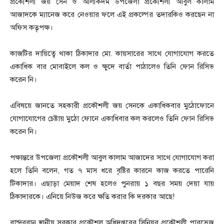
প্রকৌশলী জয় সেন ও আলীকদম উপজেলা প্রকৌশলী আবুল কালাম
আজাদকে ম্যানেজ করে নেওয়ার ফলে এই প্রকল্পের তদারকিও করছেন না
অফিস কতৃপক্ষ।
কাজটির দায়িত্বে থাকা ঠিকাদার মো. কায়সারের সাথে যোগাযোগ করতে
একাধিক বার মোবাইলে কল ও ক্ষুদে বার্তা পাঠালেও তিনি ফোন রিসিভ
করেন নি।
এবিষয়ে জানতে সহকারী প্রকৌশলী জয় সেনকে একাধিকবার মুঠোফোনে
যোগাযোগের চেষ্টায় মুঠো ফোনে একাধিবার কল করলেও তিনি ফোন রিসিভ
করেন নি।
পক্ষান্তরে উপজেলা প্রকৌশলী আবুল কালাম আজাদের সাথে যোগাযোগ করা
হলে তিনি বলেন, গত ৭ মাস ধরে বৃষ্টির কারনে কাজ করতে পারেনি
টিকাদার। এছাড়া মেয়াদ শেষ হলেও পুনরায় ১ বছর সময় দেয়া যায়
ঠিকাদারকে। এনিয়ে নিউজ করে ক্ষতি করার কি দরকার আছে!
বান্দরবান স্থানীয় সরকার প্রকৌশল অধিদপ্তরের সিনিয়র প্রকৌশলী পারভেজ