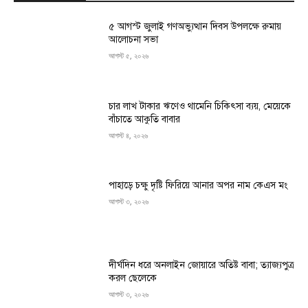
৫ আগস্ট জুলাই গণঅভ্যুত্থান দিবস উপলক্ষে রুমায়
আলোচনা সভা
আগস্ট ৫, ২০২৬
চার লাখ টাকার ঋণেও থামেনি চিকিৎসা ব্যয়, মেয়েকে
বাঁচাতে আকুতি বাবার
আগস্ট ৪, ২০২৬
পাহাড়ে চক্ষু দৃষ্টি ফিরিয়ে আনার অপর নাম কেএস মং
আগস্ট ৩, ২০২৬
দীর্ঘদিন ধরে অনলাইন জোয়ারে অতিষ্ট বাবা; ত্যাজ্যপুত্র
করল ছেলেকে
আগস্ট ৩, ২০২৬