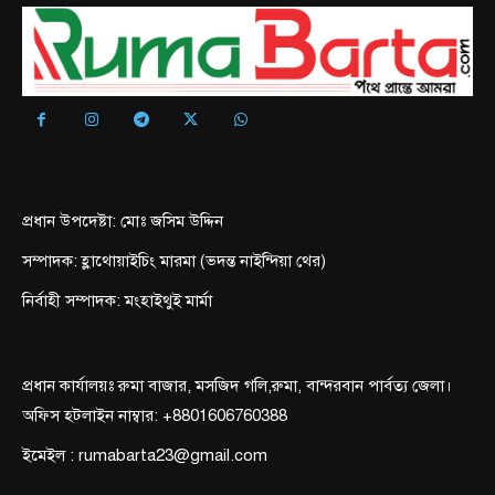
প্রধান উপদেষ্টা: মোঃ জসিম উদ্দিন
সম্পাদক: হ্লাথোয়াইচিং মারমা (ভদন্ত নাইন্দিয়া থের)
নির্বাহী সম্পাদক: মংহাইথুই মার্মা
প্রধান কার্যালয়ঃ রুমা বাজার, মসজিদ গলি,রুমা, বান্দরবান পার্বত্য জেলা।
অফিস হটলাইন নাম্বার: +8801606760388
ইমেইল : rumabarta23@gmail.com