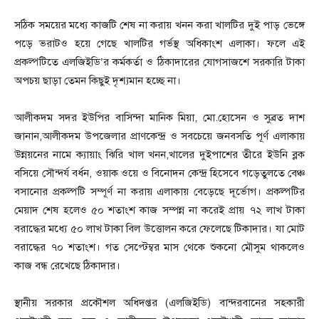
সঠিক সময়ের মধ্যে কাজটি শেষ না করায় খনন করা খালটির দুই পাড় ভেঙ্গে
পড়ে ভরাটও হয়ে গেছে খালটির গর্ভস্থ অধিকাংশ এলাকা। ফলে এই
প্রকল্পটিতে এলজিইডি’র কর্মকর্তা ও ঠিকাদারের যোগসাজশে সরকারি টাকা
অপচয় ছাড়া তেমন কিছুই দৃশ্যমান হচ্ছে না।
আলীকদম সদর ইউপির বাসিন্দা মানিক মিয়া, মো.হোসেন ও সুব্রত দাশ
জানান,আলীকদম উপজেলার প্রাণকেন্দ্র ও সবচেয়ে জনবসতি পূর্ণ এলাকায়
উন্নয়নের নামে ক্যায়াং ঝিরি খাল খনন,খালের দুইপাশের তীরে ইউনি ব্লক
বসিয়ে সৌন্দর্য বর্ধন, ওয়াক ওয়ে ও বিনোদন কেন্দ্র হিসেবে গড়েতুলতে বেঞ্চ
বসানোর প্রকল্পটি সম্পূর্ণ না করায় এলাকায় বেড়েছে দূর্ভোগ। প্রকল্পটির
মেয়াদ শেষ হলেও ৫০ শতাংশ কাজ সম্পন্ন না করেই প্রায় ৭২ লাখ টাকা
বরাদ্ধের মধ্যে ৫০ লাখ টাকা বিল উত্তোলন করে ফেলেছে টিকাদার। যা মোট
বরাদ্ধের ৭০ শতাংশ। গত সেপ্টেম্বর মাস থেকে শুকনো মৌসুম থাকলেও
কাজ বন্ধ রেখেছে ঠিকাদার।
স্থানীয় সরকার প্রকৌশল অধিদপ্তর (এলজিইডি) বান্দরবানের সহকারী