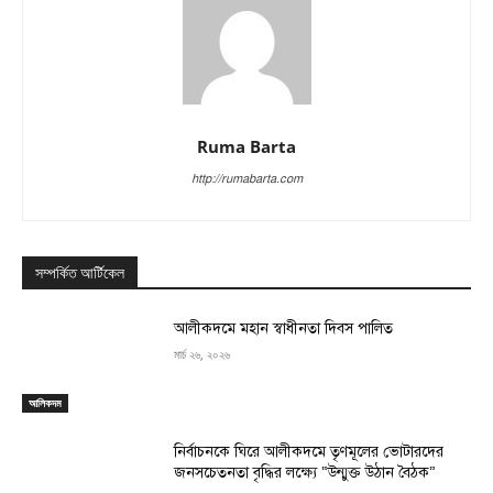
Ruma Barta
http://rumabarta.com
সম্পর্কিত আর্টিকেল
‎আলীকদমে মহান স্বাধীনতা দিবস পালিত
মার্চ ২৬, ২০২৬
আলিকদম
নির্বাচনকে ঘিরে আলীকদমে তৃণমূলের ভোটারদের
জনসচেতনতা বৃদ্ধির লক্ষ্যে “উন্মুক্ত উঠান বৈঠক”