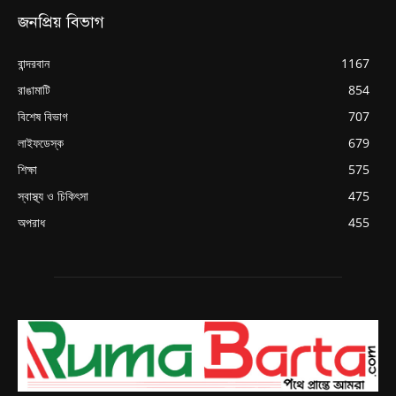
জনপ্রিয় বিভাগ
বান্দরবান
1167
রাঙামাটি
854
বিশেষ বিভাগ
707
লাইফডেস্ক
679
শিক্ষা
575
স্বাস্থ্য ও চিকিৎসা
475
অপরাধ
455