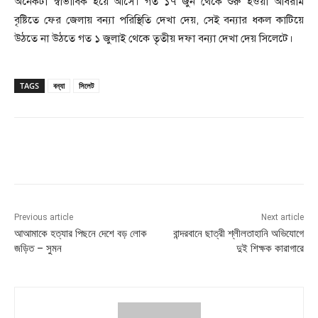
অনেকটা স্বাভাবিক হয়ে আসে। গত ১৭ জুন থেকে শুরু হওয়া অবিরাম
বৃষ্টিতে ফের জেলায় বন্যা পরিস্থিতি দেখা দেয়, সেই বন্যার ধকল কাটিয়ে
উঠতে না উঠতে গত ১ জুলাই থেকে তৃতীয় দফা বন্যা দেখা দেয় সিলেটে।
TAGS
বন্যা
সিলেট
Previous article
Next article
আআমাকে হত্যার পিছনে দেশে বড় লোক
বান্দরবানে ছাত্রী শ্লীলতাহানি অভিযোগে
জড়িত – সুমন
দুই শিক্ষক কারাগারে