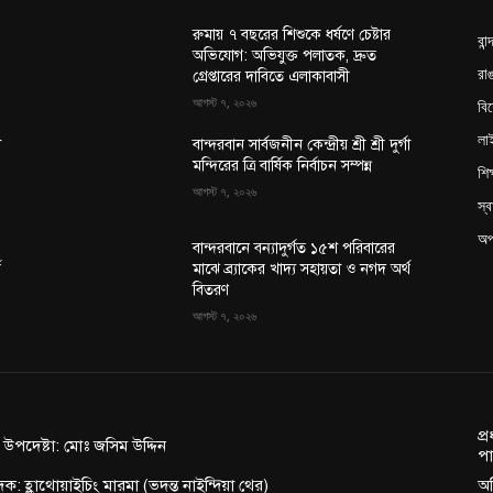
রুমায় ৭ বছরের শিশুকে ধর্ষণে চেষ্টার
বান
অভিযোগ: অভিযুক্ত পলাতক, দ্রুত
রাঙ
গ্রেপ্তারের দাবিতে এলাকাবাসী
আগস্ট ৭, ২০২৬
বি
লা
া
বান্দরবান সার্বজনীন কেন্দ্রীয় শ্রী শ্রী দুর্গা
মন্দিরের ত্রি বার্ষিক নির্বাচন সম্পন্ন
শিক
আগস্ট ৭, ২০২৬
স্ব
অপ
বান্দরবানে বন্যাদুর্গত ১৫শ পরিবারের
থ
মাঝে ব্র্যাকের খাদ্য সহায়তা ও নগদ অর্থ
বিতরণ
আগস্ট ৭, ২০২৬
প্
ন উপদেষ্টা: মোঃ জসিম উদ্দিন
পা
দক: হ্লাথোয়াইচিং মারমা (ভদন্ত নাইন্দিয়া থের)
অফ