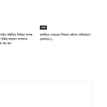
থানচি
 গাইড সমিতির নির্বাচন সম্পন্ন:
থানচিতে ৫বছরের শিশুকে ধর্ষণের অভিযোগে
উদ্দিন,সাধারণ সম্পাদক
গ্রেফতার-১
মাল সম বম!