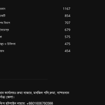
্দরবান
1167
ামাটি
854
শেষ বিভাগ
707
ইফডেস্ক
679
্ষা
575
াস্থ্য ও চিকিৎসা
475
রাধ
454
রধান কার্যালয়ঃ রুমা বাজার, মসজিদ গলি,রুমা, বান্দরবান
র্বত্য জেলা।
িস হটলাইন নাম্বার: +8801606760388