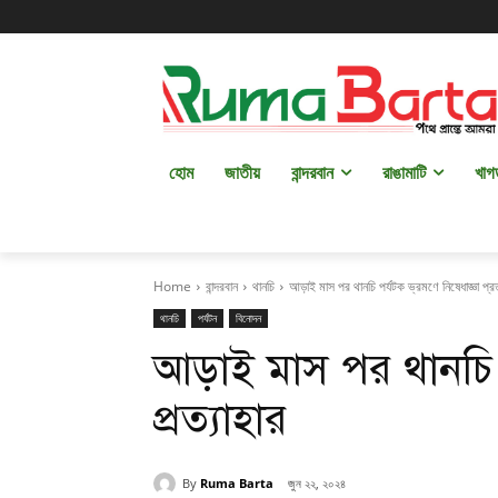
হোম
জাতীয়
বান্দরবান
রাঙামাটি
খাগ
Home
বান্দরবান
থানচি
আড়াই মাস পর থানচি পর্যটক ভ্রমণে নিষেধাজ্ঞা প্রত
থানচি
পর্যটন
বিনোদন
আড়াই মাস পর থানচি পর
প্রত্যাহার
By
Ruma Barta
জুন ২২, ২০২৪