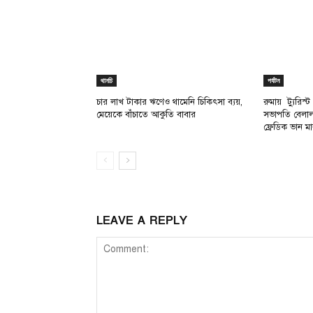
থানচি
পর্যটন
চার লাখ টাকার ঋণেও থামেনি চিকিৎসা ব্যয়,
রুমায় ট্যুরিস্ট
মেয়েকে বাঁচাতে আকুতি বাবার
সভাপতি বেলাল 
ফ্রেডিক ভান 
LEAVE A REPLY