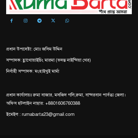
প্রধান উপদেষ্টা: মোঃ জসিম উদ্দিন
সম্পাদক: হ্লাথোয়াইচিং মারমা (ভদন্ত নাইন্দিয়া থের)
নির্বাহী সম্পাদক: মংহাইথুই মার্মা
প্রধান কার্যালয়ঃ রুমা বাজার, মসজিদ গলি,রুমা, বান্দরবান পার্বত্য জেলা।
অফিস হটলাইন নাম্বার: +8801606760388
ইমেইল : rumabarta23@gmail.com