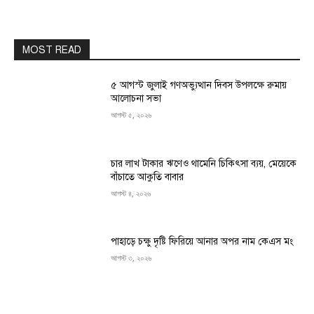
MOST READ
৫ আগস্ট জুলাই গণঅভ্যুত্থান দিবস উপলক্ষে রুমায়
আলোচনা সভা
আগস্ট ৫, ২০২৬
চার লাখ টাকার ঋণেও থামেনি চিকিৎসা ব্যয়, মেয়েকে
বাঁচাতে আকুতি বাবার
আগস্ট ৪, ২০২৬
পাহাড়ে চক্ষু দৃষ্টি ফিরিয়ে আনার অপর নাম কেএস মং
আগস্ট ৩, ২০২৬