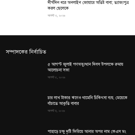
দীর্ঘদিন ধরে অনলাইন জোয়ারে অতিষ্ট বাবা; ত্যাজ্যপুত্র
করল ছেলেকে
আগস্ট ৩, ২০২৬
সম্পাদকের নির্বাচিত
৫ আগস্ট জুলাই গণঅভ্যুত্থান দিবস উপলক্ষে রুমায়
আলোচনা সভা
আগস্ট ৫, ২০২৬
চার লাখ টাকার ঋণেও থামেনি চিকিৎসা ব্যয়, মেয়েকে
বাঁচাতে আকুতি বাবার
আগস্ট ৪, ২০২৬
পাহাড়ে চক্ষু দৃষ্টি ফিরিয়ে আনার অপর নাম কেএস মং