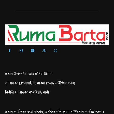
প্রধান উপদেষ্টা: মোঃ জসিম উদ্দিন
সম্পাদক: হ্লাথোয়াইচিং মারমা (ভদন্ত নাইন্দিয়া থের)
নির্বাহী সম্পাদক: মংহাইথুই মার্মা
প্রধান কার্যালয়ঃ রুমা বাজার, মসজিদ গলি,রুমা, বান্দরবান পার্বত্য জেলা।