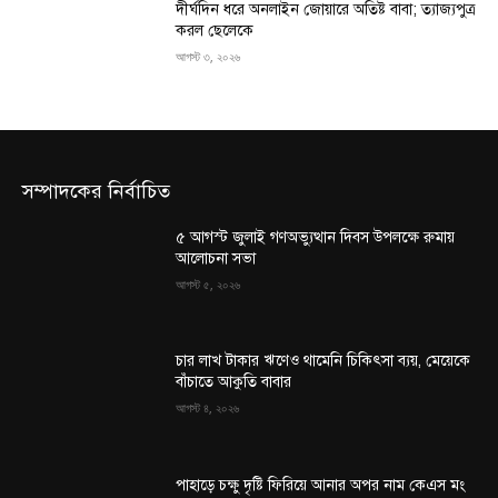
দীর্ঘদিন ধরে অনলাইন জোয়ারে অতিষ্ট বাবা; ত্যাজ্যপুত্র
করল ছেলেকে
আগস্ট ৩, ২০২৬
সম্পাদকের নির্বাচিত
৫ আগস্ট জুলাই গণঅভ্যুত্থান দিবস উপলক্ষে রুমায়
আলোচনা সভা
আগস্ট ৫, ২০২৬
চার লাখ টাকার ঋণেও থামেনি চিকিৎসা ব্যয়, মেয়েকে
বাঁচাতে আকুতি বাবার
আগস্ট ৪, ২০২৬
পাহাড়ে চক্ষু দৃষ্টি ফিরিয়ে আনার অপর নাম কেএস মং