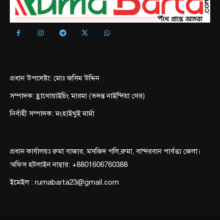
প্রধান উপদেষ্টা: মোঃ জসিম উদ্দিন
সম্পাদক: হ্লাথোয়াইচিং মারমা (ভদন্ত নাইন্দিয়া থের)
নির্বাহী সম্পাদক: মংহাইথুই মার্মা
প্রধান কার্যালয়ঃ রুমা বাজার, মসজিদ গলি,রুমা, বান্দরবান পার্বত্য জেলা।
অফিস হটলাইন নাম্বার: +8801606760388
ইমেইল : rumabarta23@gmail.com