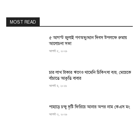
MOST READ
৫ আগস্ট জুলাই গণঅভ্যুত্থান দিবস উপলক্ষে রুমায়
আলোচনা সভা
আগস্ট ৫, ২০২৬
চার লাখ টাকার ঋণেও থামেনি চিকিৎসা ব্যয়, মেয়েকে
বাঁচাতে আকুতি বাবার
আগস্ট ৪, ২০২৬
পাহাড়ে চক্ষু দৃষ্টি ফিরিয়ে আনার অপর নাম কেএস মং
আগস্ট ৩, ২০২৬