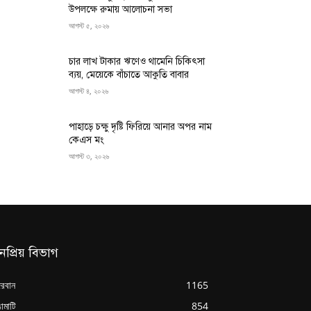
উপলক্ষে রুমায় আলোচনা সভা
আগস্ট ৫, ২০২৬
চার লাখ টাকার ঋণেও থামেনি চিকিৎসা
ব্যয়, মেয়েকে বাঁচাতে আকুতি বাবার
আগস্ট ৪, ২০২৬
পাহাড়ে চক্ষু দৃষ্টি ফিরিয়ে আনার অপর নাম
কেএস মং
আগস্ট ৩, ২০২৬
নপ্রিয় বিভাগ
্দরবান
1165
ামাটি
854