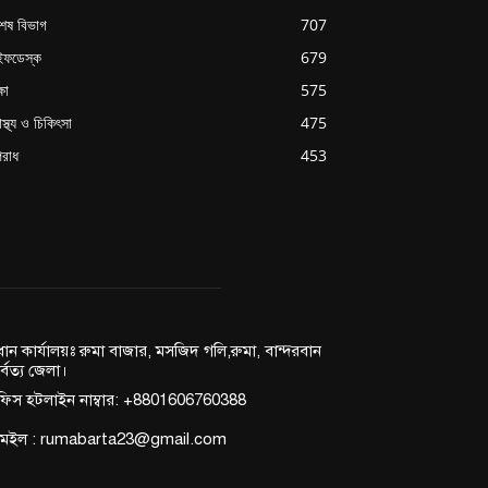
শেষ বিভাগ
707
ইফডেস্ক
679
্ষা
575
াস্থ্য ও চিকিৎসা
475
রাধ
453
রধান কার্যালয়ঃ রুমা বাজার, মসজিদ গলি,রুমা, বান্দরবান
র্বত্য জেলা।
িস হটলাইন নাম্বার: +8801606760388
মেইল : rumabarta23@gmail.com