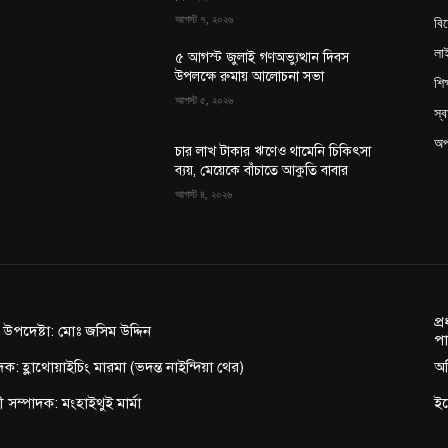
আগস্ট ৭, ২০২৬
বি
লা
৫ আগস্ট জুলাই গণঅভ্যুত্থান দিবস
উপলক্ষে রুমায় আলোচনা সভা
শিক
আগস্ট ৫, ২০২৬
স্ব
অপ
চার লাখ টাকার ঋণেও থামেনি চিকিৎসা
ব্যয়, মেয়েকে বাঁচাতে আকুতি বাবার
আগস্ট ৪, ২০২৬
প্
ন উপদেষ্টা: মোঃ জসিম উদ্দিন
পা
দক: হ্লাথোয়াইচিং মারমা (ভদন্ত নাইন্দিয়া থের)
অফ
াহী সম্পাদক: মংহাইথুই মার্মা
ই