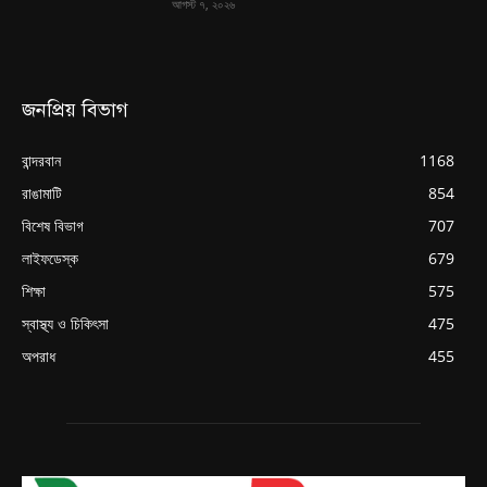
আগস্ট ৭, ২০২৬
জনপ্রিয় বিভাগ
বান্দরবান
1168
রাঙামাটি
854
বিশেষ বিভাগ
707
লাইফডেস্ক
679
শিক্ষা
575
স্বাস্থ্য ও চিকিৎসা
475
অপরাধ
455