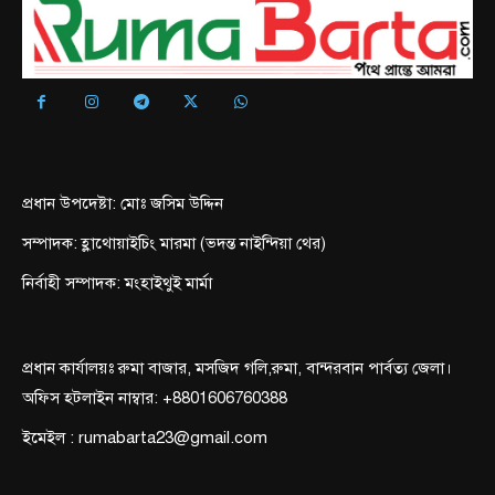
প্রধান উপদেষ্টা: মোঃ জসিম উদ্দিন
সম্পাদক: হ্লাথোয়াইচিং মারমা (ভদন্ত নাইন্দিয়া থের)
নির্বাহী সম্পাদক: মংহাইথুই মার্মা
প্রধান কার্যালয়ঃ রুমা বাজার, মসজিদ গলি,রুমা, বান্দরবান পার্বত্য জেলা।
অফিস হটলাইন নাম্বার: +8801606760388
ইমেইল : rumabarta23@gmail.com