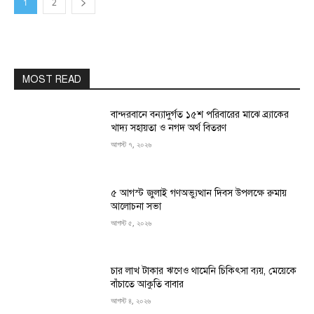
1
2
MOST READ
বান্দরবানে বন্যাদুর্গত ১৫শ পরিবারের মাঝে ব্র্যাকের
খাদ্য সহায়তা ও নগদ অর্থ বিতরণ
আগস্ট ৭, ২০২৬
৫ আগস্ট জুলাই গণঅভ্যুত্থান দিবস উপলক্ষে রুমায়
আলোচনা সভা
আগস্ট ৫, ২০২৬
চার লাখ টাকার ঋণেও থামেনি চিকিৎসা ব্যয়, মেয়েকে
বাঁচাতে আকুতি বাবার
আগস্ট ৪, ২০২৬