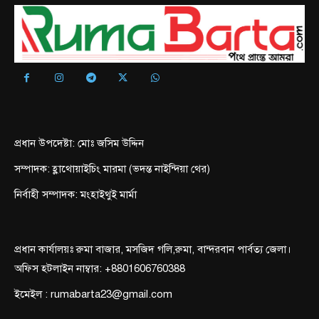
প্রধান উপদেষ্টা: মোঃ জসিম উদ্দিন
সম্পাদক: হ্লাথোয়াইচিং মারমা (ভদন্ত নাইন্দিয়া থের)
নির্বাহী সম্পাদক: মংহাইথুই মার্মা
প্রধান কার্যালয়ঃ রুমা বাজার, মসজিদ গলি,রুমা, বান্দরবান পার্বত্য জেলা।
অফিস হটলাইন নাম্বার: +8801606760388
ইমেইল : rumabarta23@gmail.com