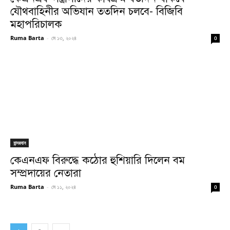
যৌথবাহিনীর অভিযান ততদিন চলবে- বিজিবি
মহাপরিচালক
Ruma Barta
-
মে ১৩, ২০২৪
0
বান্দরবান
কেএনএফ বিরুদ্ধে কঠোর হুশিয়ারি দিলেন বম
সম্প্রদায়ের নেতারা
Ruma Barta
-
মে ১১, ২০২৪
0