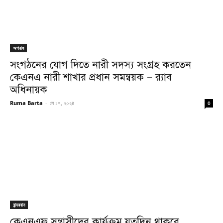
অপরাধ
সংগঠনের যোগ দিতে নারী সদস্য সংগ্রহ করতেন
কেএনএ নারী শাখার প্রধান সমন্বয়ক – র‍্যাব
অধিনায়ক
Ruma Barta
-
মে ১৭, ২০২৪
0
বান্দরবান
কেএনএফ সন্ত্রাসীদের কার্যক্রম যতদিন থাকবে