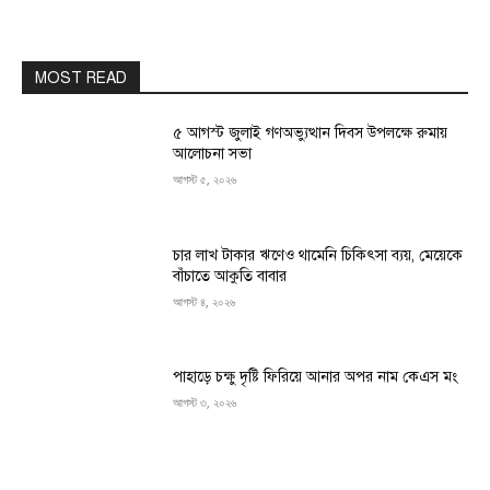
MOST READ
৫ আগস্ট জুলাই গণঅভ্যুত্থান দিবস উপলক্ষে রুমায়
আলোচনা সভা
আগস্ট ৫, ২০২৬
চার লাখ টাকার ঋণেও থামেনি চিকিৎসা ব্যয়, মেয়েকে
বাঁচাতে আকুতি বাবার
আগস্ট ৪, ২০২৬
পাহাড়ে চক্ষু দৃষ্টি ফিরিয়ে আনার অপর নাম কেএস মং
আগস্ট ৩, ২০২৬