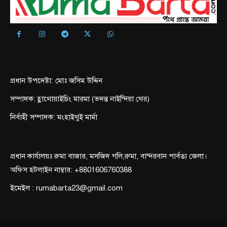
প্রধান উপদেষ্টা: মোঃ জসিম উদ্দিন
সম্পাদক: হ্লাথোয়াইচিং মারমা (ভদন্ত নাইন্দিয়া থের)
নির্বাহী সম্পাদক: মংহাইথুই মার্মা
প্রধান কার্যালয়ঃ রুমা বাজার, মসজিদ গলি,রুমা, বান্দরবান পার্বত্য জেলা।
অফিস হটলাইন নাম্বার: +8801606760388
ইমেইল : rumabarta23@gmail.com