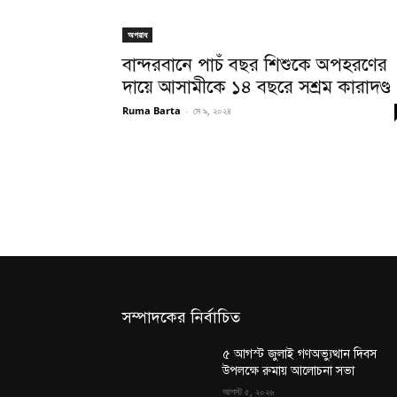
অপরাধ
বান্দরবানে পাচঁ বছর শিশুকে অপহরণের
দায়ে আসামীকে ১৪ বছরে সশ্রম কারাদণ্ড
Ruma Barta
-
মে ৯, ২০২৪
সম্পাদকের নির্বাচিত
৫ আগস্ট জুলাই গণঅভ্যুত্থান দিবস
উপলক্ষে রুমায় আলোচনা সভা
আগস্ট ৫, ২০২৬