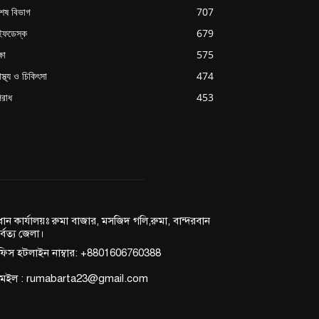
শেষ বিভাগ
707
ইফডেস্ক
679
্ষা
575
াস্থ্য ও চিকিৎসা
474
রাধ
453
রধান কার্যালয়ঃ রুমা বাজার, মসজিদ গলি,রুমা, বান্দরবান
র্বত্য জেলা।
িস হটলাইন নাম্বার: +8801606760388
মেইল : rumabarta23@gmail.com