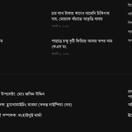
বি
লা
চার লাখ টাকার ঋণেও থামেনি চিকিৎসা
ব্যয়, মেয়েকে বাঁচাতে আকুতি বাবার
শিক
আগস্ট ৪, ২০২৬
স্ব
অপ
াম
পাহাড়ে চক্ষু দৃষ্টি ফিরিয়ে আনার অপর নাম
কেএস মং
আগস্ট ৩, ২০২৬
প্
ন উপদেষ্টা: মোঃ জসিম উদ্দিন
পা
দক: হ্লাথোয়াইচিং মারমা (ভদন্ত নাইন্দিয়া থের)
অফ
াহী সম্পাদক: মংহাইথুই মার্মা
ই