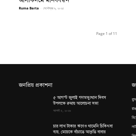
আলীকদমে মানববন্ধন
Ruma Barta
-
সেপ্টেম্বর ৯, ২০২৫
Page 1 of 11
জনপ্রিয় প্রকাশনা
জ
৫ আগস্ট জুলাই গণঅভ্যুত্থান দিবস
বান
উপলক্ষে রুমায় আলোচনা সভা
রাঙ
আগস্ট ৫, ২০২৬
বি
লা
চার লাখ টাকার ঋণেও থামেনি চিকিৎসা
ব্যয়, মেয়েকে বাঁচাতে আকুতি বাবার
শিক