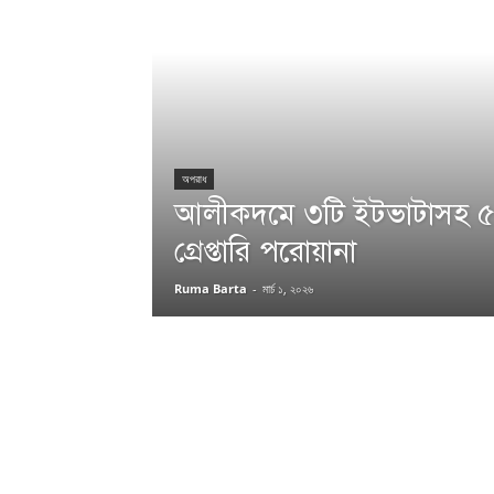
অপরাধ
আলীকদমে ৩টি ইটভাটাসহ ৫ ম
গ্রেপ্তারি পরোয়ানা
Ruma Barta
-
মার্চ ১, ২০২৬