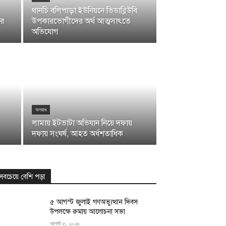
থানচি বলিপাড়া ইউনিয়নে ভিডাব্লিউবি
ের
উপকারভোগীদের অর্থ আত্মসাৎতে
অভিযোগ
অপরাধ
লামায় ইটভাটা অভিযান নিয়ে দফায়
দফায় সংঘর্ষ, আহত অর্ধশতাধিক
সবচেয়ে বেশি পড়া
৫ আগস্ট জুলাই গণঅভ্যুত্থান দিবস
উপলক্ষে রুমায় আলোচনা সভা
আগস্ট ৫, ২০২৬