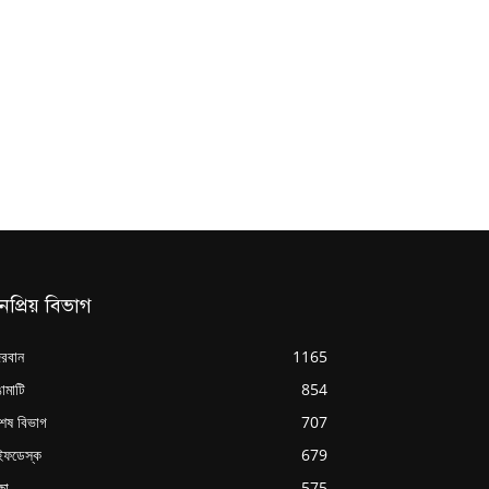
নপ্রিয় বিভাগ
্দরবান
1165
ামাটি
854
শেষ বিভাগ
707
ইফডেস্ক
679
্ষা
575