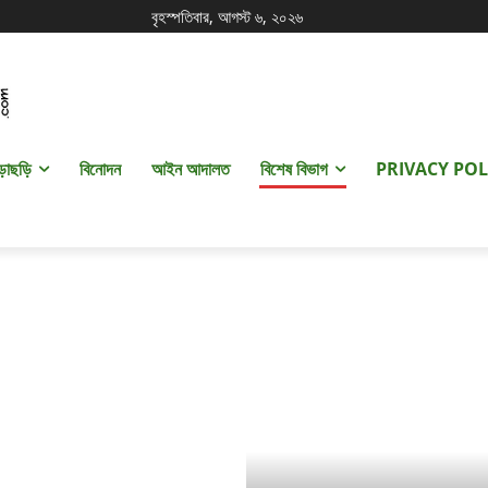
বৃহস্পতিবার, আগস্ট ৬, ২০২৬
ড়াছড়ি
বিনোদন
আইন আদালত
বিশেষ বিভাগ
PRIVACY POL