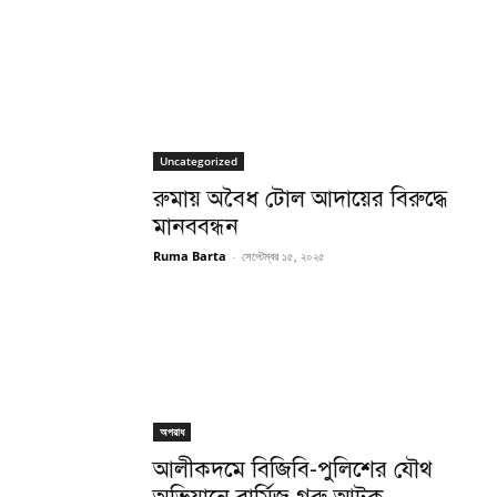
Uncategorized
রুমায় অবৈধ টোল আদায়ের বিরুদ্ধে
মানববন্ধন
Ruma Barta
-
সেপ্টেম্বর ১৫, ২০২৫
অপরাধ
আলীকদমে বিজিবি-পুলিশের যৌথ