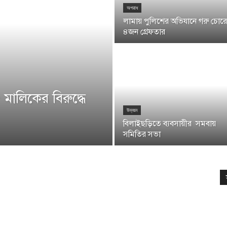
অপরাধ
লামায় পুলিশের অভিযানে গরু চোর
৪জন গ্রেফতার
ালিকের বিরুদ্ধে
উন্নয়ন
বিলাইছড়িতে ব্যবসায়ীর সমবায়
সমিতির সভা