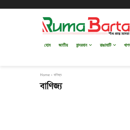
হোম
জাতীয়
বান্দরবান
রাঙামাটি
খাগ
Home
বাণিজ্য
বাণিজ্য