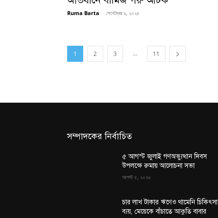
অভিযানে বার্মিজ গরু আটক
Ruma Barta
-
সেপ্টেম্বর ৯, ২০২৫
...
1
2
3
11
সম্পাদকের নির্বাচিত
৫ আগস্ট জুলাই গণঅভ্যুত্থান দিবস
উপলক্ষে রুমায় আলোচনা সভা
আগস্ট ৫, ২০২৬
চার লাখ টাকার ঋণেও থামেনি চিকিৎসা
ব্যয়, মেয়েকে বাঁচাতে আকুতি বাবার