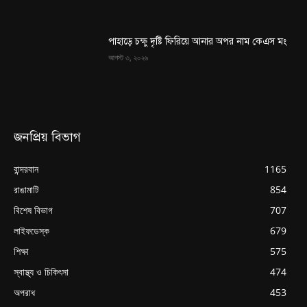
পাহাড়ে চক্ষু দৃষ্টি ফিরিয়ে আনার অপর নাম কেএস মং
আগস্ট ৩, ২০২৬
জনপ্রিয় বিভাগ
বান্দরবান
1165
রাঙামাটি
854
বিশেষ বিভাগ
707
লাইফডেস্ক
679
শিক্ষা
575
স্বাস্থ্য ও চিকিৎসা
474
অপরাধ
453