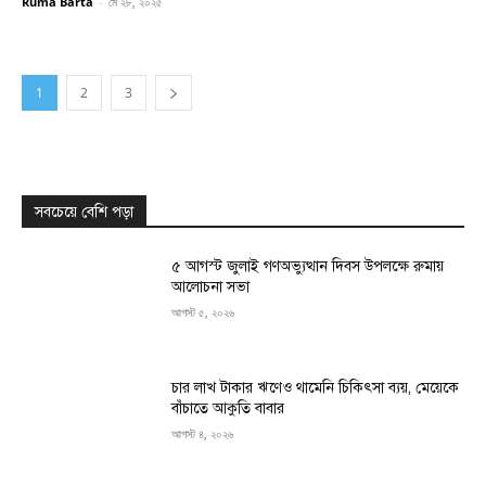
Ruma Barta
-
মে ২৮, ২০২৫
1
2
3
সবচেয়ে বেশি পড়া
৫ আগস্ট জুলাই গণঅভ্যুত্থান দিবস উপলক্ষে রুমায়
আলোচনা সভা
আগস্ট ৫, ২০২৬
চার লাখ টাকার ঋণেও থামেনি চিকিৎসা ব্যয়, মেয়েকে
বাঁচাতে আকুতি বাবার
আগস্ট ৪, ২০২৬