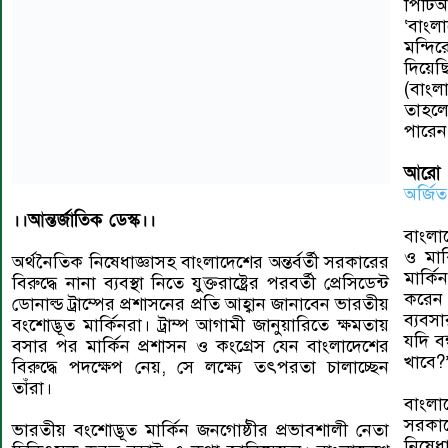
পিটিআ
‘বাংল
মন্দি
দিয়েছ
(বাংল
তাহলে
পারেন
আরো 
অর্জি
।।আন্তর্জাতিক ডেস্ক।।
বাংলাদ
ও মার
অর্থনৈতিক নিষেধাজ্ঞাসহ বাংলাদেশের অন্তর্বর্তী সরকারের
মার্কি
বিরুদ্ধে নানা ব্যবস্থা নিতে যুক্তরাষ্ট্রের পরবর্তী প্রেসিডেন্ট
করেন 
ডোনাল্ড ট্রাম্পের প্রশাসনের প্রতি আহ্বান জানাবেন ভারতীয়
ব্যবস
বংশোদ্ভূত মার্কিনরা। ট্রাম্প আগামী জানুয়ারিতে ক্ষমতায়
যদি ব
বসার পর মার্কিন প্রশাসন ও কংগ্রেস যেন বাংলাদেশের
খাবে?
বিরুদ্ধে পদক্ষেপ নেয়, সে লক্ষ্যে তৎপরতা চালাচ্ছেন
তাঁরা।
বাংলা
সরকা
ভারতীয় বংশোদ্ভূত মার্কিন জনগোষ্ঠীর প্রভাবশালী নেতা
নিষেধ