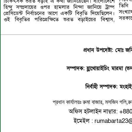
চিকিৎসক ভরত বড়াই এ কথা জানিয়েছেন। বাংলাদেশে
তিনি
হিন্দু সম্প্রদায়ের ওপর হামলার নিন্দা জানিয়ে ট্রাম্প
সংখ্য
প্রেসিডেন্ট নির্বাচনের আগে একটি বিবৃতি দিয়েছিলেন।
সরকার
ওই বিবৃতির পরিপ্রেক্ষিতে ভরত বড়াইয়ের বিশ্বাস,
প্রধান উপদেষ্টা: মোঃ জস
সম্পাদক:
হ্লাথোয়াইচিং মারমা (ভদ
নির্বাহী সম্পাদক: মংহাইথ
প্রধান কার্যালয়ঃ রুমা বাজার, মসজিদ গলি,রুম
অফিস হটলাইন নাম্বার: +
ইমেইল : rumabarta23